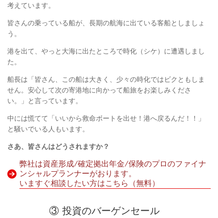
考えています。
皆さんの乗っている船が、長期の航海に出ている客船としましょ
う。
港を出て、やっと大海に出たところで時化（シケ）に遭遇しまし
た。
船長は「皆さん、この船は大きく、少々の時化ではビクともしま
せん。安心して次の寄港地に向かって船旅をお楽しみくださ
い。」と言っています。
中には慌てて「いいから救命ボートを出せ！港へ戻るんだ！！」
と騒いでいる人もいます。
さあ、皆さんはどうされますか？
弊社は資産形成/確定拠出年金/保険のプロのファイナ
ンシャルプランナーがおります。
いますぐ相談したい方はこちら（無料）
③ 投資のバーゲンセール