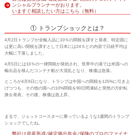
ンシャルプランナーがおります。
いますぐ相談したい方はこちら（無料）
① トランプショックとは？
4
月
2
日トランプが全輸入品に
10
％の関税を課すと発表、特定国に
は更に高い関税を課すとして日本には
24
％との内容で日経平均は
大幅に下落しました。
4
月
5
日には
10
％の一律関税が発効され、世界中の港では米国への
輸出品を積んだコンテナ船が大混乱となり、株価は急落。
ところが
4
月
9
日になり、トランプは中国への関税を
125%
に引き上
げつつも、その他の国への
10%
関税を
90
日間凍結と突然の方針転
換を発表。その後、株価は急上昇。
まるで、ジェットコースターに乗っているような
1
週間のトランプ
ショックでしたね。
弊社は資産形成/確定拠出年金/保険のプロのファイナ