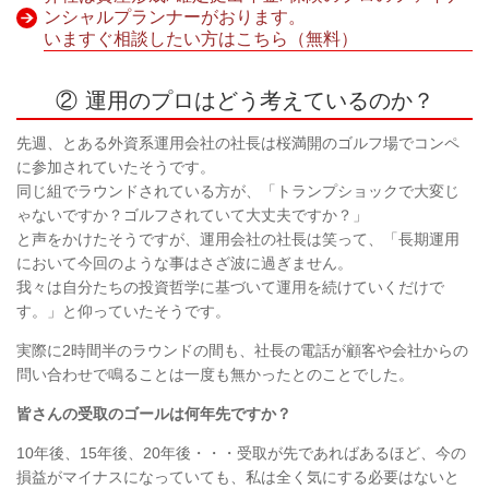
ンシャルプランナーがおります。
いますぐ相談したい方はこちら（無料）
② 運用のプロはどう考えているのか？
先週、とある外資系運用会社の社長は桜満開のゴルフ場でコンペ
に参加されていたそうです。
同じ組でラウンドされている方が、「トランプショックで大変じ
ゃないですか？ゴルフされていて大丈夫ですか？」
と声をかけたそうですが、運用会社の社長は笑って、「長期運用
において今回のような事はさざ波に過ぎません。
我々は自分たちの投資哲学に基づいて運用を続けていくだけで
す。」と仰っていたそうです。
実際に
2
時間半のラウンドの間も、社長の電話が顧客や会社からの
問い合わせで鳴ることは一度も無かったとのことでした。
皆さんの受取のゴールは何年先ですか？
10
年後、
15
年後、
20
年後・・・受取が先であればあるほど、今の
損益がマイナスになっていても、私は全く気にする必要はないと