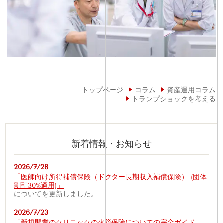
トップページ
コラム
資産運用コラム
トランプショックを考える
新着情報・お知らせ
2026/7/28
「医師向け所得補償保険（ドクター長期収入補償保険） (団体
割引30%適用)」
についてを更新しました。
2026/7/23
「新規開業のクリニックの火災保険についての完全ガイド」