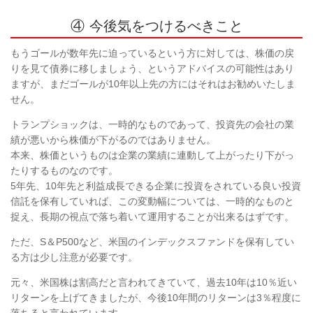
④ 今後気をつけるべきこと
もうゴールが数年先に迫っているという方に対しては、株価の戻
りを見て債券に移しましょう、というアドバイスの可能性はあり
ますが、まだゴールが
10
年以上先の方にはそれはお勧めいたしま
せん。
トランプショックは、一時的なものであって、投資先の会社の業
績が悪いから株価が下がるのではありません。
本来、株価というものは企業の業績に連動して上がったり下がっ
たりするものなのです。
5年先、10年先と利益成長できる企業に投資をされている良い投資
信託を保有していれば、この変動幅については、一時的なものと
捉え、長期の視点で落ち着いて運用することが出来るはずです。
ただ、
S
＆
P500
など、米国のインデックスファンドを保有してい
る方は少し注意が必要です。
元々、米国株は割高だと言われてきていて、過去
10
年は
10
％近い
リターンを上げてきましたが、今後
10
年間のリターンは
3
％程度に