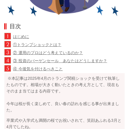
目次
1
はじめに
2
①トランプショックとは？
3
② 運用のプロはどう考えているのか？
4
③ 投資のバーゲンセール あなたはどうしますか？
5
④ 今後気を付けるべきこと
※本記事は2025年4月のトランプ関税ショックを受けて執筆し
たものです。相場が大きく動いたときの考え方として、現在も
そのまま当てはまる内容です。
今年は桜が長く楽しめて、良い春の訪れを感じる事が出来まし
た。
卒業式や入学式も満開の桜でお祝いされて、笑顔あふれる
3
月と
4
月でしたね。