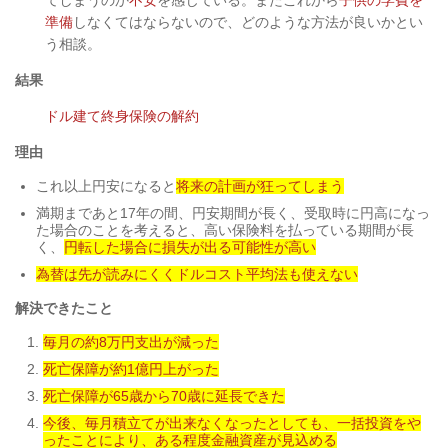
てしまうのか
不安
を感じている。またこれから
子供の学費を
準備
しなくてはならないので、どのような方法が良いかとい
う相談。
結果
ドル建て終身保険の解約
理由
これ以上円安になると
将来の計画が狂ってしまう
満期まであと17年の間、円安期間が長く、受取時に円高になっ
た場合のことを考えると、高い保険料を払っている期間が長
く、
円転した場合に損失が出る可能性が高い
為替は先が読みにくくドルコスト平均法も使えない
解決できたこと
毎月の約8万円支出が減った
死亡保障が約1億円上がった
死亡保障が65歳から70歳に延長できた
今後、毎月積立てが出来なくなったとしても、一括投資をや
ったことにより、ある程度金融資産が見込める