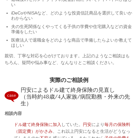
い
iDeCoやNISAなど、どのような投資信託商品を選択して良いか
わからない
夫の生死関係なくやってくる子供の学費や住宅購入などの資金
準備をしたい
医療法人で退職金をどのような商品で準備したらよいか教えて
ほしい
親切、丁寧な対応を心がけております。上記のようなご相談はも
ちろん、疑問や悩み事など、なんなりとご相談ください。
実際のご相談例
円安によるドル建て終身保険の見直し
（当時約48歳/4人家族/病院勤務・外来の先
生）
相談内容
ドル建て終身保険に加入
していた。
円安
により
毎月の保険料
（固定費）がかさみ
、これ以上円安になると生活がどうなっ