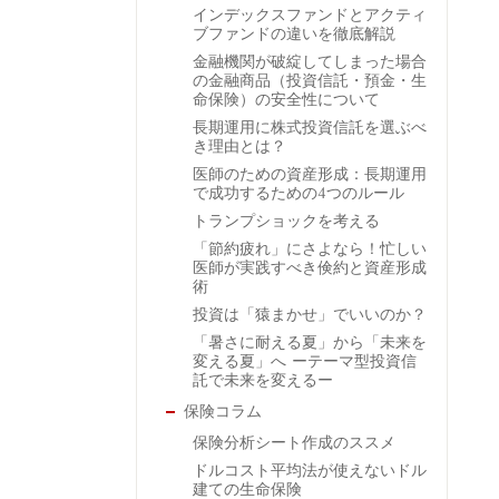
インデックスファンドとアクティ
ブファンドの違いを徹底解説
金融機関が破綻してしまった場合
の金融商品（投資信託・預金・生
命保険）の安全性について
長期運用に株式投資信託を選ぶべ
き理由とは？
医師のための資産形成：長期運用
で成功するための4つのルール
トランプショックを考える
「節約疲れ」にさよなら！忙しい
医師が実践すべき倹約と資産形成
術
投資は「猿まかせ」でいいのか？
「暑さに耐える夏」から「未来を
変える夏」へ ーテーマ型投資信
託で未来を変えるー
保険コラム
保険分析シート作成のススメ
ドルコスト平均法が使えないドル
建ての生命保険