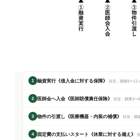
1
融資実行《借入金に対する保障》
目安：開業6〜12
2
医師会へ入会《医師賠償責任保険》
目安：開業3〜
3
物件の引渡し《医療機器・内装の補償》
目安：開
4
固定費の支払いスタート《休業に対する備え》