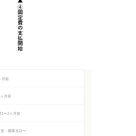
ヶ月前
6ヶ月前
業1〜2ヶ月前
目安：開業当日〜