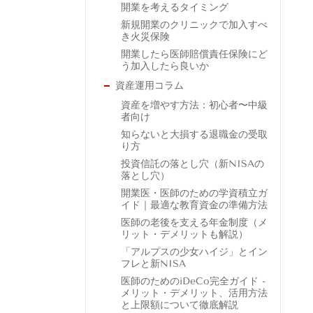
開業を考えるタイミング
新規開業のクリニックで加入すべ
き火災保険
開業したら医師賠償責任保険にど
う加入したら良いか
資産運用コラム
資産を増やす方法：初心者〜中級
者向け
知らないと大損する退職金の受取
り方
投資信託の落とし穴（新NISAの
落とし穴）
開業医・医師のための学資積立ガ
イド｜最適な教育資金の準備方法
医師の老後を支える年金制度（メ
リット・デメリットも解説）
「アルプスの少女ハイジ」とイン
フレと新NISA
医師のためのiDeCo完全ガイド -
メリット・デメリット、活用方法
と上限額について徹底解説