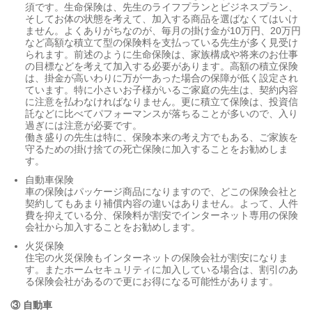
須です。生命保険は、先生のライフプランとビジネスプラン、
そしてお体の状態を考えて、加入する商品を選ばなくてはいけ
ません。よくありがちなのが、毎月の掛け金が10万円、20万円
など高額な積立て型の保険料を支払っている先生が多く見受け
られます。前述のように生命保険は、家族構成や将来のお仕事
の目標などを考えて加入する必要があります。高額の積立保険
は、掛金が高いわりに万が一あった場合の保障が低く設定され
ています。特に小さいお子様がいるご家庭の先生は、契約内容
に注意を払わなければなりません。更に積立て保険は、投資信
託などに比べてパフォーマンスが落ちることが多いので、入り
過ぎには注意が必要です。
働き盛りの先生は特に、保険本来の考え方でもある、ご家族を
守るための掛け捨ての死亡保険に加入することをお勧めしま
す。
自動車保険
車の保険はパッケージ商品になりますので、どこの保険会社と
契約してもあまり補償内容の違いはありません。よって、人件
費を抑えている分、保険料が割安でインターネット専用の保険
会社から加入することをお勧めします。
火災保険
住宅の火災保険もインターネットの保険会社が割安になりま
す。またホームセキュリティに加入している場合は、割引のあ
る保険会社があるので更にお得になる可能性があります。
③ 自動車