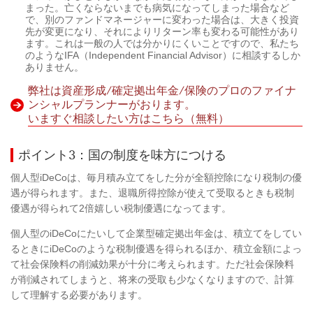
まった。亡くならないまでも病気になってしまった場合など
で、別のファンドマネージャーに変わった場合は、大きく投資
先が変更になり、それによりリターン率も変わる可能性があり
ます。これは一般の人では分かりにくいことですので、私たち
のようなIFA（Independent Financial Advisor）に相談するしか
ありません。
弊社は資産形成/確定拠出年金/保険のプロのファイナ
ンシャルプランナーがおります。
いますぐ相談したい方はこちら（無料）
ポイント3：国の制度を味方につける
個人型iDeCoは、毎月積み立てをした分が全額控除になり税制の優
遇が得られます。また、退職所得控除が使えて受取るときも税制
優遇が得られて2倍嬉しい税制優遇になってます。
個人型のiDeCoにたいして企業型確定拠出年金は、積立てをしてい
るときにiDeCoのような税制優遇を得られるほか、積立金額によっ
て社会保険料の削減効果が十分に考えられます。ただ社会保険料
が削減されてしまうと、将来の受取も少なくなりますので、計算
して理解する必要があります。