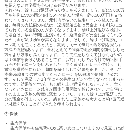
費は収入に対する支出割合が一番多いと言われているので、25%
を超えない住宅費を心掛ける必要があります。
それから、繰り上げ返済や借り換えを考えましょう。仮に5,000万
円を年利1.5%の固定金利35年で組んだ場合、約6,500万円も支払
わなくてはなりません。元利均等払いの住宅ローンを組んだ場
合、毎月の支払額の内訳は、返済開始当初は元金よりも利息に当
てられている金額の方が多くなってます。繰り上げ返済を検討す
る場合は、早い時期に返済すれば、返済金額が元金に当てられる
ため元金が減り効果が高くなります。そして、繰り上げ返済はロ
ーン期間を短くする方法と、期間は同一で毎月の返済額を減らす
方法の2種類あります。金利と期間の関係で返済期間を前倒しした
方がより効果が高くなります。ここで注意しなくてはならないの
は団体信用保険があることです。以前わたしのお客様で約1億5千
万円の住宅ローンを組みました。早く返済したい一心で繰り上げ
返済を継続的に行い、期間を前倒しして効果を得ました。そして
本来65歳までの返済期間だったローンを50歳まで短縮したので
す。そして完済した2年後にその先生はガンで亡くなってしまった
のです。結果論ですが、もし繰り上げ返済をしなかったら、亡く
なったときにローン残金が団体信用保険で相殺されて、ご自宅は
そのままご家族の資産に変わっていた。そして繰り上げ返済した
分の現金が貯まっていた。残されたご家族から考えると約3億円近
い財産を残すことができたと考えられます。
② 保険
生命保険
生命保険料も住宅費の次に高い支出になりますので見直しは必