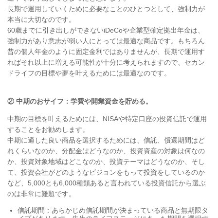
長期で運用していくために必要なことのひとつとして、強制力が
本当に大切なのです。
60歳までに引き出しができないiDeCoや企業型確定拠出年金は、
強制力があり意志が弱い人にとっては最適な商品です。もちろん
昔の個人年金のように固定金利ではありませんが、長期で運用す
ればそれ以上に増える可能性が十分に考えられますので、セカン
ドライフの目標や夢を叶えるためには最適なのです。
② 中期のおサイフ：学費や開業資金を貯める。
中期の目標を叶えるためには、NISAや特定口座の投資信託で運用
することをお勧めします。
中期に適した良い商品を選択するためには、信託、償還期間はど
れくらいなのか、分配金はどうなのか、投資資産の対象は何なの
か、投資対象地域はどこなのか、投資テーマはどうなのか、そし
て、投資会社がどのようなビジョンをもって投資をしているのか
など、5,000とも6,000種類あると言われている投資信託から選ぶ
のは非常に難題です。
信託期間：あらかじめ信託期間が決まっている商品と無期限タ