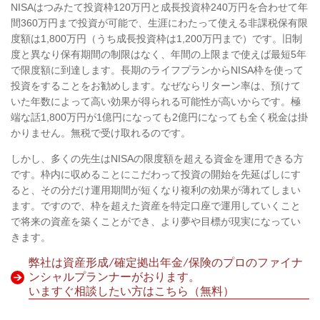
NISAはつみたて投資枠120万円と成長投資枠240万円を合わせて年
間360万円まで投資が可能で、生涯にわたって使える非課税保有限
度額は1,800万円（うち成長投資枠は1,200万円まで）です。旧制
度と異なり保有期間の制限はなく、年間の上限まで使えば最短5年
で限度額に到達します。長期のライフプランからNISA枠を使って
投資をすることをお勧めします。なぜならリターン率は、預けて
いた年数によって高い効果が得られる可能性が高いからです。極
端な話1,800万円が1億円になっても2億円になっても全く税金は掛
かりません。無税で受け取れるのです。
しかし、多くの先生はNISAの限度額を超える資金を運用できる方
です。枠内に収めることにこだわって投資の開始を先延ばしにす
ると、その分だけ運用期間が短くなり複利の効果が薄れてしまい
ます。ですので、枠を超えた資産を特定口座で運用していくこと
で将来の資産を築くことができ、より夢や目標が現実になってい
きます。
弊社は資産形成/確定拠出年金/保険のプロのファイナ
ンシャルプランナーがおります。
いますぐ相談したい方はこちら（無料）