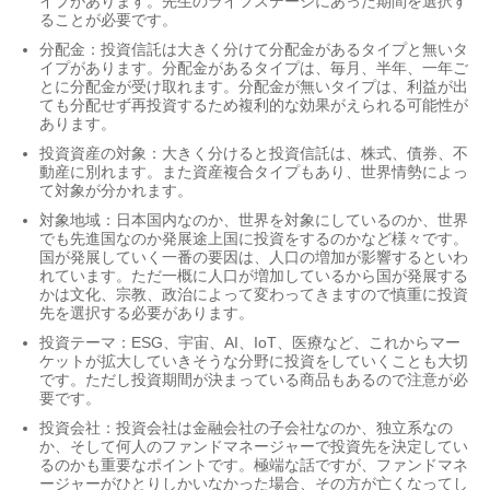
イプがあります。先生のライフステージにあった期間を選択す
ることが必要です。
分配金：投資信託は大きく分けて分配金があるタイプと無いタ
イプがあります。分配金があるタイプは、毎月、半年、一年ご
とに分配金が受け取れます。分配金が無いタイプは、利益が出
ても分配せず再投資するため複利的な効果がえられる可能性が
あります。
投資資産の対象：大きく分けると投資信託は、株式、債券、不
動産に別れます。また資産複合タイプもあり、世界情勢によっ
て対象が分かれます。
対象地域：日本国内なのか、世界を対象にしているのか、世界
でも先進国なのか発展途上国に投資をするのかなど様々です。
国が発展していく一番の要因は、人口の増加が影響するといわ
れています。ただ一概に人口が増加しているから国が発展する
かは文化、宗教、政治によって変わってきますので慎重に投資
先を選択する必要があります。
投資テーマ：ESG、宇宙、AI、IoT、医療など、これからマー
ケットが拡大していきそうな分野に投資をしていくことも大切
です。ただし投資期間が決まっている商品もあるので注意が必
要です。
投資会社：投資会社は金融会社の子会社なのか、独立系なの
か、そして何人のファンドマネージャーで投資先を決定してい
るのかも重要なポイントです。極端な話ですが、ファンドマネ
ージャーがひとりしかいなかった場合、その方が亡くなってし