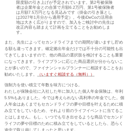
限度額の引き上げが予定されています。第2号被保険
者は企業年金との合算で月額6.2万円、第1号被保険者
は月額7.5万円となる見込みです（掛金の引き落とし
は2027年1月分から適用予定）。今後iDeCoの活用余
地は大きく広がりますので、加入をご検討中の先生は
改正内容も踏まえて計画を立てることをお勧めしま
す。
また、先生によってセカンドライフまでの期間が違いますし貯め
る額も違ってきます。確定拠出年金だけでは不十分の可能性も出
てきてしまいますので、他の商品の選択肢を検討することも重要
になってきます。ライフプランに応じた商品選択が分からないこ
とが多いので、ファイナンシャルプランナーに相談することをお
勧めいたします。
（いますぐ相談する（無料））
強制力を使い積立て年数を味方につける。
わたしが保険会社に入社した年に加入した個人年金保険は、年利
5.5%もありました。今では考えられない高利率の年金でした。個
人年金はあくまでもセカンドライフの夢や目標を叶えるために積
み立てをしているため、それより前のライフイベントに当てるこ
とはしません。もし、いつでも引き出せるような商品でセカンド
ライフの夢や目標のために積み立てをしているとしたら、恐らく
途中で取り崩してしまったと思います。