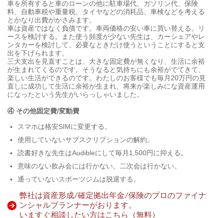
車を所有すると車のローンの他に駐車場代、ガソリン代、保険
料、自動車税や重量税、タイヤなどの消耗品、車検などを考える
とかなり出費がかさみます。
車は資産ではなく負債です。車両価格の安い車に買い替える。リ
ースを検討する。また使う頻度が少ない先生は、カーシェアやレ
ンタカーを検討して、必要なときだけ使うということにすると支
出を下げられます。
三大支出を見直すことは、大きな固定費が無くなり、生活に余裕
が生まれてくるのです。そうなると気持ちにも余裕がでてきて、
楽しい生活ができるのです。わたしのお客様でも毎月20万円の見
直しに成功して生活に余裕が生まれ、将来が楽しみにな資産運用
になったという先生がいらっしゃいました。
④ その他固定費/変動費
スマホは格安SIMに変更する。
使用していないサブスクリプションの解約。
読書好きな先生はAudibleにして毎月1,500円に抑える。
意味のない飲み会には行かない。二次会は行かない。
通っていないスポーツジムは脱退する。
弊社は資産形成/確定拠出年金/保険のプロのファイナ
ンシャルプランナーがおります。
いますぐ相談したい方はこちら（無料）