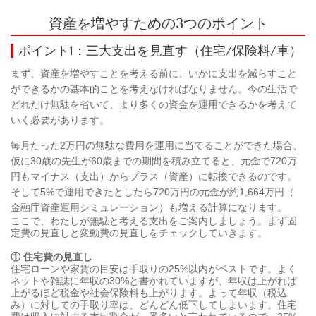
資産を増やすための3つのポイント
ポイント1：三大支出を見直す（住宅/保険料/車）
まず、資産を増やすことを考える前に、いかに支出を減らすこと
ができるかの基本的ことを考えなければなりません。今の生活で
どれだけ無駄を省いて、より多くの資金を運用できるかを考えて
いく必要があります。
毎月たった2万円の無駄な費用を運用に当てることができた場合、
仮に30歳の先生が60歳までの期間を積み立てると、元金で720万
円もマイナス（支出）からプラス（資産）に転換できるのです。
そして5%で運用できたとしたら720万円の元金が約1,664万円（
金融庁資産運用シミュレーション
）も増える計算になります。
ここで、わたしが無駄と考える支出をご案内しましょう。まず固
定費の見直しと変動費の見直しをチェックしていきます。
① 住宅費の見直し
住宅ローンや家賃の目安は手取りの25%以内がベストです。よく
ネットや雑誌に年収の30%と書かれていますが、年収は上がれば
上がるほど税金や社会保険料も上がります。よって年収（税込
み）に対しての手取り率は、どんどん低下してしまいます。住宅