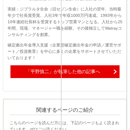
実績：ジブラルタ生命（旧セゾン生命）に入社の翌年、当時最
年少で社長賞受賞。入社3年で年収1000万円達成。1993年から
10年連続社長杯を受賞するトップ営業マンとなる。入社から25
年間、現場、マネージャー職を経験。その後独立してWatrayコ
ンサルティングを創業。
確定拠出年金導入支援（企業型確定拠出年金の申請／運営サポ
ート／投資教育）を中心に多くの企業をサポートさせていただ
いております！
「平野慎二」が執筆した他の記事へ
関連するページのご紹介
こちらのページを読んだ方には、下記のページもよく読まれ
ています。ぜひご一読ください。