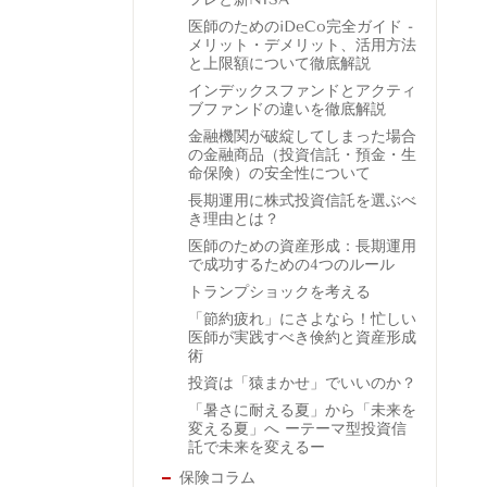
医師のためのiDeCo完全ガイド -
メリット・デメリット、活用方法
と上限額について徹底解説
インデックスファンドとアクティ
ブファンドの違いを徹底解説
金融機関が破綻してしまった場合
の金融商品（投資信託・預金・生
命保険）の安全性について
長期運用に株式投資信託を選ぶべ
き理由とは？
医師のための資産形成：長期運用
で成功するための4つのルール
トランプショックを考える
「節約疲れ」にさよなら！忙しい
医師が実践すべき倹約と資産形成
術
投資は「猿まかせ」でいいのか？
「暑さに耐える夏」から「未来を
変える夏」へ ーテーマ型投資信
託で未来を変えるー
保険コラム