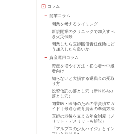
コラム
開業コラム
開業を考えるタイミング
新規開業のクリニックで加入すべ
き火災保険
開業したら医師賠償責任保険にど
う加入したら良いか
資産運用コラム
資産を増やす方法：初心者〜中級
者向け
知らないと大損する退職金の受取
り方
投資信託の落とし穴（新NISAの
落とし穴）
開業医・医師のための学資積立ガ
イド｜最適な教育資金の準備方法
医師の老後を支える年金制度（メ
リット・デメリットも解説）
「アルプスの少女ハイジ」とイン
フレと新NISA