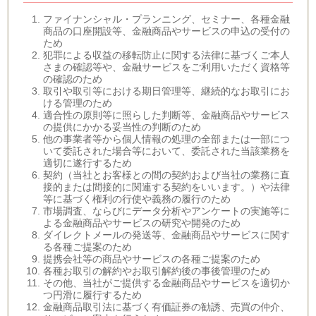
ファイナンシャル・プランニング、セミナー、各種金融
商品の口座開設等、金融商品やサービスの申込の受付の
ため
犯罪による収益の移転防止に関する法律に基づくご本人
さまの確認等や、金融サービスをご利用いただく資格等
の確認のため
取引や取引等における期日管理等、継続的なお取引にお
ける管理のため
適合性の原則等に照らした判断等、金融商品やサービス
の提供にかかる妥当性の判断のため
他の事業者等から個人情報の処理の全部または一部につ
いて委託された場合等において、委託された当該業務を
適切に遂行するため
契約（当社とお客様との間の契約および当社の業務に直
接的または間接的に関連する契約をいいます。）や法律
等に基づく権利の行使や義務の履行のため
市場調査、ならびにデータ分析やアンケートの実施等に
よる金融商品やサービスの研究や開発のため
ダイレクトメールの発送等、金融商品やサービスに関す
る各種ご提案のため
提携会社等の商品やサービスの各種ご提案のため
各種お取引の解約やお取引解約後の事後管理のため
その他、当社がご提供する金融商品やサービスを適切か
つ円滑に履行するため
金融商品取引法に基づく有価証券の勧誘、売買の仲介、