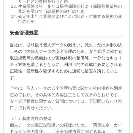
サービスの案内を行うため
生命保険会社、または損害保険会社より保険募集業務の
委託を受けて当該業務の遂行のため
確定拠出年金業務およびこれに関連・付随する業務の遂
行のため
安全管理処置
当社は、取り扱う個人データの漏えい、滅失またはき損の防
止その他の個人データの安全管理のため、安全管理に関する
取扱規程等の整備および実施体制の整備等、十分なセキュリ
ティ対策を講じるとともに、利用目的の達成に必要とされる
正確性・最新性を確保するために適切な措置を講じていま
す。
当社は、個人データの安全管理措置に関する社内規程を別途
定めており、その具体的内容は主として以下のとおりです。
安全管理措置に関するご質問については、下記問い合わせ窓
口までお寄せください。
（１）基本方針の整備
個人データの適正な取扱いの確保のため、「関係法令・ガイ
ドライン等の遵守」、「安全管理措置に関する事項」、「質