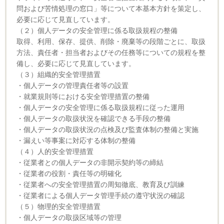
問および苦情処理の窓口」等について本基本方針を策定し、
必要に応じて見直しています。
（２）個人データの安全管理に係る取扱規程の整備
取得、利用、保存、提供、削除・廃棄等の段階ごとに、取扱
方法、責任者・担当者およびその任務等についての規程を整
備し、必要に応じて見直しています。
（３）組織的安全管理措置
・個人データの管理責任者等の設置
・就業規則等における安全管理措置の整備
・個人データの安全管理に係る取扱規程に従った運用
・個人データの取扱状況を確認できる手段の整備
・個人データの取扱状況の点検及び監査体制の整備と実施
・漏えい等事案に対応する体制の整備
（４）人的安全管理措置
・従業者との個人データの非開示契約等の締結
・従業者の役割・責任等の明確化
・従業者への安全管理措置の周知徹底、教育及び訓練
・従業者による個人データ管理手続の遵守状況の確認
（５）物理的安全管理措置
・個人データの取扱区域等の管理